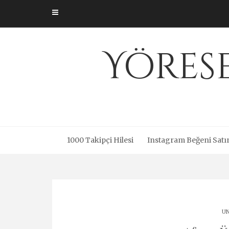
Skip
to
content
Yöres
1000 Takipçi Hilesi
Instagram Beğeni Satı
UN