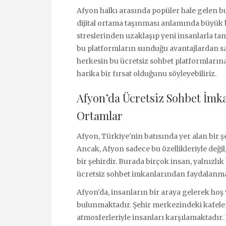
Afyon halkı arasında popüler hale gelen bu
dijital ortama taşınması anlamında büyük 
streslerinden uzaklaşıp yeni insanlarla tan
bu platformların sunduğu avantajlardan s
herkesin bu ücretsiz sohbet platformlarına 
harika bir fırsat olduğunu söyleyebiliriz.
Afyon’da Ücretsiz Sohbet İmkan
Ortamlar
Afyon, Türkiye'nin batısında yer alan bir şeh
Ancak, Afyon sadece bu özellikleriyle deği
bir şehirdir. Burada birçok insan, yalnızlı
ücretsiz sohbet imkanlarından faydalanma
Afyon'da, insanların bir araya gelerek hoş 
bulunmaktadır. Şehir merkezindeki kafeler
atmosferleriyle insanları karşılamaktadır.