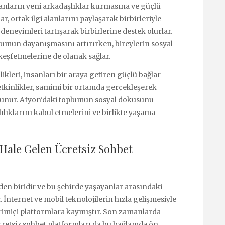
sanların yeni arkadaşlıklar kurmasına ve güçlü
, ortak ilgi alanlarını paylaşarak birbirleriyle
eneyimleri tartışarak birbirlerine destek olurlar.
plumun dayanışmasını artırırken, bireylerin sosyal
 keşfetmelerine de olanak sağlar.
kleri, insanları bir araya getiren güçlü bağlar
 etkinlikler, samimi bir ortamda gerçekleşerek
bulunur. Afyon'daki toplumun sosyal dokusunu
ılıklarını kabul etmelerini ve birlikte yaşama
Hale Gelen Ücretsiz Sohbet
den biridir ve bu şehirde yaşayanlar arasındaki
. İnternet ve mobil teknolojilerin hızla gelişmesiyle
evrimiçi platformlara kaymıştır. Son zamanlarda
cretsiz sohbet platformları da bu bağlamda ön