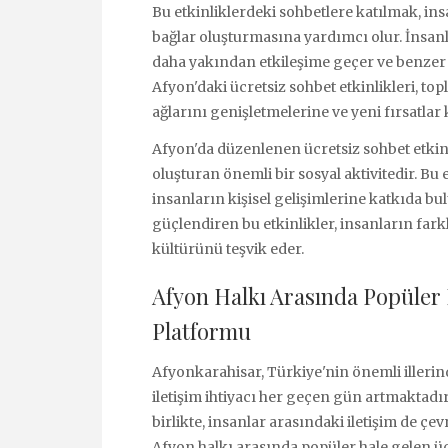
Bu etkinliklerdeki sohbetlere katılmak, in
bağlar oluşturmasına yardımcı olur. İnsanlar
daha yakından etkileşime geçer ve benzer d
Afyon'daki ücretsiz sohbet etkinlikleri, to
ağlarını genişletmelerine ve yeni fırsatlar
Afyon'da düzenlenen ücretsiz sohbet etkinli
oluşturan önemli bir sosyal aktivitedir. Bu
insanların kişisel gelişimlerine katkıda 
güçlendiren bu etkinlikler, insanların farkl
kültürünü teşvik eder.
Afyon Halkı Arasında Popüler 
Platformu
Afyonkarahisar, Türkiye'nin önemli illerin
iletişim ihtiyacı her geçen gün artmaktadır
birlikte, insanlar arasındaki iletişim de ç
Afyon halkı arasında popüler hale gelen ü