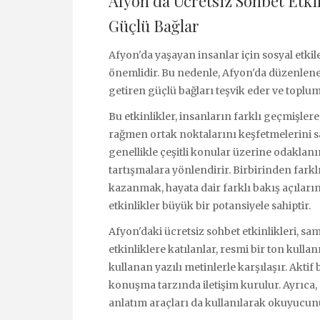
Afyon’da Ücretsiz Sohbet Etkin
Güçlü Bağlar
Afyon'da yaşayan insanlar için sosyal etkil
önemlidir. Bu nedenle, Afyon'da düzenlenen 
getiren güçlü bağları teşvik eder ve topl
Bu etkinlikler, insanların farklı geçmişler
rağmen ortak noktalarını keşfetmelerini sağ
genellikle çeşitli konular üzerine odaklanır 
tartışmalara yönlendirir. Birbirinden farkl
kazanmak, hayata dair farklı bakış açıların
etkinlikler büyük bir potansiyele sahiptir.
Afyon'daki ücretsiz sohbet etkinlikleri, sa
etkinliklere katılanlar, resmi bir ton kullan
kullanan yazılı metinlerle karşılaşır. Aktif b
konuşma tarzında iletişim kurulur. Ayrıca, r
anlatım araçları da kullanılarak okuyucunun 