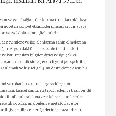
liği: İnsanları Bir Araya Getiren
eşim ve yeni bağlantılar kurma fırsatları oldukça
ücretsiz sohbet etkinlikleri, insanları bir araya
umun sosyal dokusunu güçlendirir.
e, deneyimlere ve ilgi alanlarına sahip olmalarına
lar. Afyon'daki ücretsiz sohbet etkinlikleri
ve katılımcıları bilgilendirici ve ilgi çekici
ı insanlarla etkileşime geçerek yeni perspektifler
ı anlamak ve kişisel gelişimi desteklemek için bu
mimi ve rahat bir ortamda gerçekleşir. Bu
ılmadan, kişisel zamirleri tercih eden ve basit bir dil
ir dil kullanılarak kısa ve etkileyici cümlelerle
etorik sorular, analojiler ve metaforlar gibi
ilgisi çekilir ve içeriğe derinlik kazandırılır.