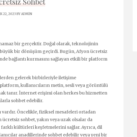
cretsiz Sohbet
K 22, 2023 BY
ADMIN
namaz bir gerçektir. Doğal olarak, teknolojinin
de büyük bir dönüşüm geçirdi. Bugün, Afyon ücretsiz
nde bağlantı kurmasını sağlayan etkili bir platform
lerden gelerek birbirleriyle iletişime
platform, kullanıcıların metin, sesli veya görüntülü
nak tanır. İnternet erişimi olan herkes bu hizmetten
larla sohbet edebilir.
 vardır. Öncelikle, fiziksel mesafeleri ortadan
n ücretsiz sohbet, yakın veya uzak olsalar da
arklı kültürleri keşfetmelerini sağlar. Ayrıca, dil
lanıcılar anadillerinde sohbet edebilir veya yeni bir