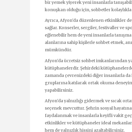
bir yemek yiyerek yeni insanlarla tanışabil
konuşkan olduğu için, sohbetler kolaylıkla 
Ayrıca, Afyon'da düzenlenen etkinlikler de 
sağlar. Konserler, sergiler, festivaller ve sp
eğlenebilir hem de yeni insanlarla tanışma fı
alanlarına sahip kişilerle sohbet etmek, a
mümkündür.
Afyon'da ücretsiz sohbet imkanlarından yar
kütüphanelerdir. Şehirdeki kütüphanelerde 
zamanda çevrenizdeki diğer insanlarla da i
gruplarına katılarak ortak okuma deneyiml
yapabilirsiniz.
Afyon'da yalnızlığı gidermek ve sıcak orta
seçenek mevcuttur. Şehrin sosyal hayatına
faydalanmak ve insanlarla keyifli vakit geç
etkinlikler ve kütüphaneler ideal mekanlar
hem de yalnızlık hissini azaltabilirsiniz.