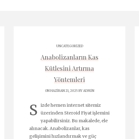
UNCATEGORIZED
Anabolizanların Kas
Kütlesini Artırma
Yöntemleri
ON HAZIRAN 21, 2025 BY
ADMIN
S
izde hemen internet sitemiz
üzerinden Steroid Fiyat işlemini
yapabilirsiniz. Bu makalede, ele
alınacak. Anabolizanlar, kas
gelişimini hızlandırmak ve güç