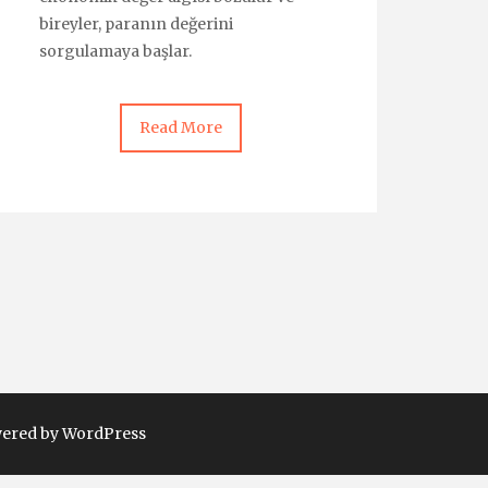
bireyler, paranın değerini
sorgulamaya başlar.
Read More
ered by WordPress