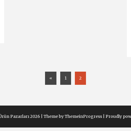
«
1
2
Ürün Pazarları 2026 |
Theme by ThemeinProgress
|
Proudly pow