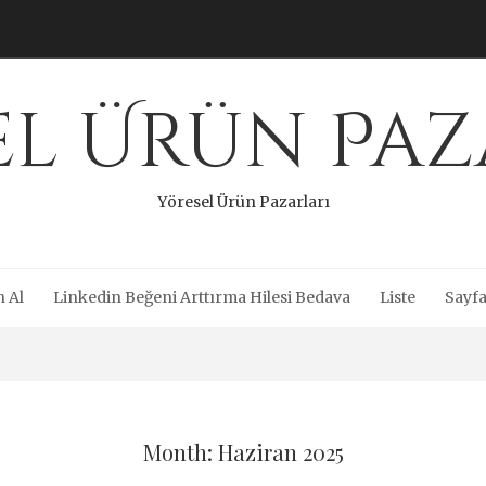
el Ürün Paz
Yöresel Ürün Pazarları
n Al
Linkedin Beğeni Arttırma Hilesi Bedava
Liste
Sayfa
Month: Haziran 2025