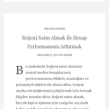
UNCATEGORIZED
Beğeni Satın Almak ile Hesap
Performansını Arttırmak
ON KASIM 17, 2025 BY
ADMIN
B
u makalede, beğeni satın almanın
sosyal medya hesaplarının
performansına etkileri, avantajları ve
potansiyel riskleri ele alınacaktır. Sosyal
medya stratejilerinizi geliştirmek için önemli
bilgiler sunulacaktır. Beğeni satın almak,
birçok kişi ve işletme için cazip bir seçenek