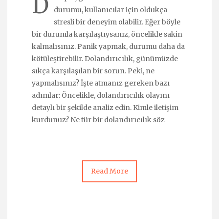
D
durumu, kullanıcılar için oldukça
stresli bir deneyim olabilir. Eğer böyle
bir durumla karşılaştıysanız, öncelikle sakin
kalmalısınız. Panik yapmak, durumu daha da
kötüleştirebilir. Dolandırıcılık, günümüzde
sıkça karşılaşılan bir sorun. Peki, ne
yapmalısınız? İşte atmanız gereken bazı
adımlar: Öncelikle, dolandırıcılık olayını
detaylı bir şekilde analiz edin. Kimle iletişim
kurdunuz? Ne tür bir dolandırıcılık söz
Read More