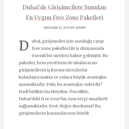
Dubai’de Girişimcilere Sunulan
En Uygun Free Zone Paketleri
ON KASIM 27, 2025 BY
ADMIN
D
ubai, girişimciler için sunduğu cazip
free zone paketleri ile iş dünyasında
önemli bir merkez haline gelmiştir. Bu
paketler, hem yerel hem de uluslararası
girişimcilerin iş kurma süreçlerini
kolaylaştırmakta ve onlara büyük avantajlar
sunmaktadır. Peki, bu avantajlar nelerdir?
Hadi birlikte inceleyelim. Öncelikle,
Dubai’deki free zone’lar, tam vergi muafiyeti
sağlamaktadır. Evet, doğru duydunuz! Bu,
girişimcilerin kazançlarının büyük