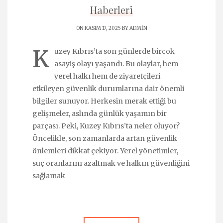
Haberleri
ON KASIM 17, 2025 BY
ADMIN
K
uzey Kıbrıs’ta son günlerde birçok
asayiş olayı yaşandı. Bu olaylar, hem
yerel halkı hem de ziyaretçileri
etkileyen güvenlik durumlarına dair önemli
bilgiler sunuyor. Herkesin merak ettiği bu
gelişmeler, aslında günlük yaşamın bir
parçası. Peki, Kuzey Kıbrıs’ta neler oluyor?
Öncelikle, son zamanlarda artan güvenlik
önlemleri dikkat çekiyor. Yerel yönetimler,
suç oranlarını azaltmak ve halkın güvenliğini
sağlamak