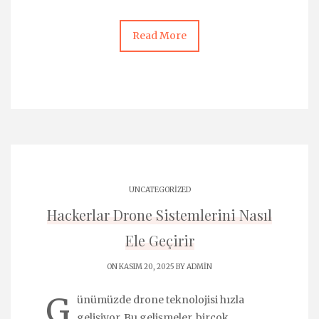
Read More
UNCATEGORIZED
Hackerlar Drone Sistemlerini Nasıl
Ele Geçirir
ON KASIM 20, 2025 BY
ADMIN
G
ünümüzde drone teknolojisi hızla
gelişiyor. Bu gelişmeler, birçok