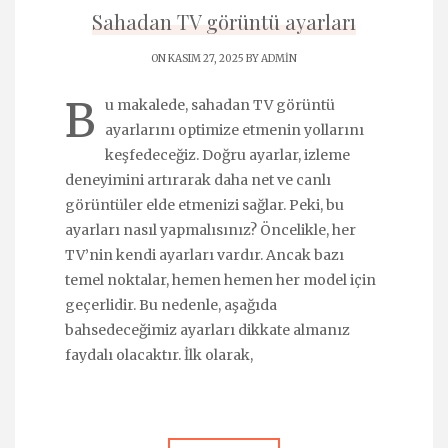
Sahadan TV görüntü ayarları
ON KASIM 27, 2025 BY
ADMIN
B
u makalede, sahadan TV görüntü
ayarlarını optimize etmenin yollarını
keşfedeceğiz. Doğru ayarlar, izleme
deneyimini artırarak daha net ve canlı
görüntüler elde etmenizi sağlar. Peki, bu
ayarları nasıl yapmalısınız? Öncelikle, her
TV’nin kendi ayarları vardır. Ancak bazı
temel noktalar, hemen hemen her model için
geçerlidir. Bu nedenle, aşağıda
bahsedeceğimiz ayarları dikkate almanız
faydalı olacaktır. İlk olarak,