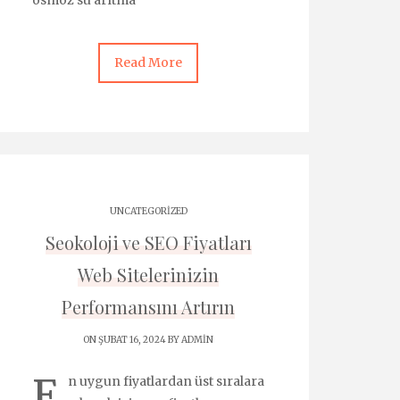
osmoz su arıtma
Read More
UNCATEGORIZED
Seokoloji ve SEO Fiyatları
Web Sitelerinizin
Performansını Artırın
ON ŞUBAT 16, 2024 BY
ADMIN
E
n uygun fiyatlardan üst sıralara