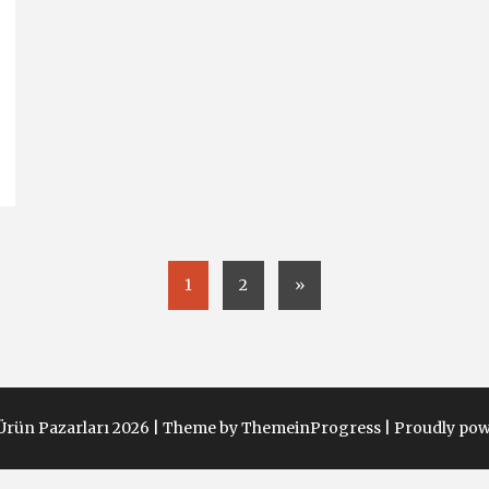
1
2
»
Ürün Pazarları 2026 |
Theme by ThemeinProgress
|
Proudly pow