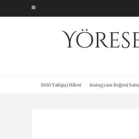
Skip
to
content
Yöres
1000 Takipçi Hilesi
Instagram Beğeni Satı