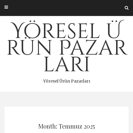
Skip
to
content
Yöresel Ü
rün Pazar
ları
Yöresel Ürün Pazarları
Month: Temmuz 2025