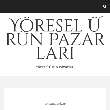
Skip
to
content
Yöresel Ü
rün Pazar
ları
Yöresel Ürün Pazarları
UNCATEGORIZED