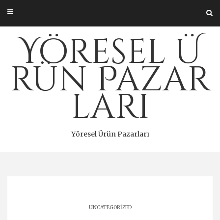
Skip
to
content
Yöresel Ü
rün Pazar
ları
Yöresel Ürün Pazarları
UNCATEGORIZED