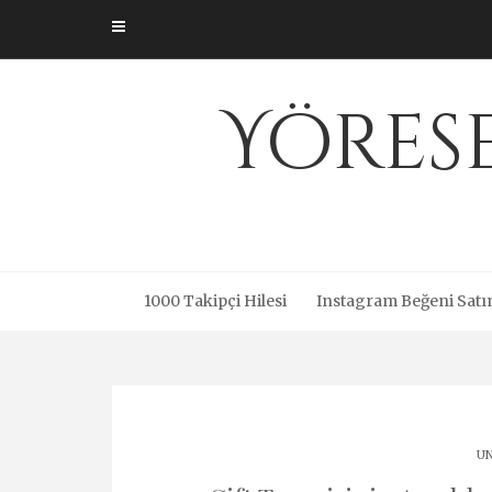
Skip
to
content
Yöres
1000 Takipçi Hilesi
Instagram Beğeni Satı
UN