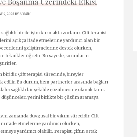
k ve Boşanma Üzerindeki Etkisi
T 9, 2025 BY
ADMIN
sağlıklı bir iletişim kurmakta zorlanır. Çift terapisi,
erini açıkça ifade etmelerine yardımcı olan bir
 becerilerini geliştirmelerine destek olurken,
an teknikler öğretir. Bu sayede, sorunların
tirirler.
 biridir. Çift terapisi sürecinde, bireyler
ik edilir. Bu durum, hem partnerler arasında bağları
daha sağlıklı bir şekilde çözülmesine olanak tanır.
ma düşünceleri yerini birlikte bir çözüm aramaya
aynı zamanda duygusal bir yıkım sürecidir. Çift
rini ifade etmelerine yardımcı olurken,
tmeye yardımcı olabilir. Terapist, çiftin ortak