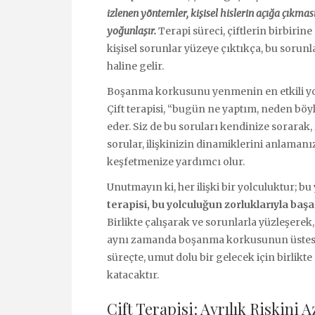
izlenen yöntemler, kişisel hislerin açığa çıkması
yoğunlaşır.
Terapi süreci, çiftlerin birbirine
kişisel sorunlar yüzeye çıktıkça, bu sorun
haline gelir.
Boşanma korkusunu yenmenin en etkili yolla
Çift terapisi, “bugün ne yaptım, neden böy
eder. Siz de bu soruları kendinize sorarak, z
sorular, ilişkinizin dinamiklerini anlamanız
keşfetmenize yardımcı olur.
Unutmayın ki, her ilişki bir yolculuktur; bu
terapisi, bu yolculuğun zorluklarıyla baş
Birlikte çalışarak ve sorunlarla yüzleşerek
aynı zamanda boşanma korkusunun üstesin
süreçte, umut dolu bir gelecek için birlik
katacaktır.
Çift Terapisi: Ayrılık Riskini