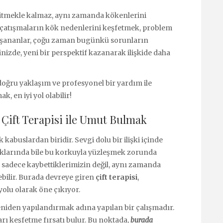
 gitmekle kalmaz, aynı zamanda kökenlerini
i çatışmaların kök nedenlerini keşfetmek, problem
 yaşananlar, çoğu zaman bugünkü sorunların
ğinizde, yeni bir perspektif kazanarak ilişkide daha
, doğru yaklaşım ve profesyonel bir yardım ile
 en iyi yol olabilir!
ift Terapisi ile Umut Bulmak
kabuslardan biridir. Sevgi dolu bir ilişki içinde
ştıklarında bile bu korkuyla yüzleşmek zorunda
si, sadece kaybettiklerimizin değil, aynı zamanda
bilir. Burada devreye giren
çift terapisi
,
yolu olarak öne çıkıyor.
en yeniden yapılandırmak adına yapılan bir çalışmadır.
arı keşfetme fırsatı bulur. Bu noktada,
burada