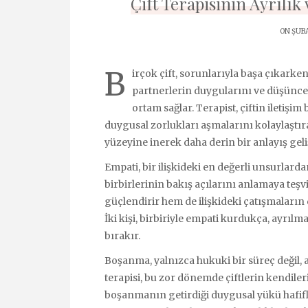
Çift Terapisinin Ayrılı
ON ŞUBA
B
irçok çift, sorunlarıyla başa çıkarken 
partnerlerin duygularını ve düşüncel
ortam sağlar. Terapist, çiftin iletişim
duygusal zorlukları aşmalarını kolaylaştır
yüzeyine inerek daha derin bir anlayış geliş
Empati, bir ilişkideki en değerli unsurlardan
birbirlerinin bakış açılarını anlamaya teşv
güçlendirir hem de ilişkideki çatışmaların 
İki kişi, birbiriyle empati kurdukça, ayrıl
bırakır.
Boşanma, yalnızca hukuki bir süreç değil, 
terapisi, bu zor dönemde çiftlerin kendile
boşanmanın getirdiği duygusal yükü hafifle