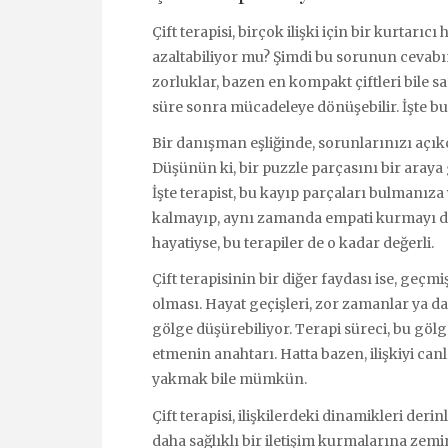
Çift terapisi, birçok ilişki için bir kurtarıcı
azaltabiliyor mu? Şimdi bu sorunun cevabını
zorluklar, bazen en kompakt çiftleri bile sar
süre sonra mücadeleye dönüşebilir. İşte bur
Bir danışman eşliğinde, sorunlarınızı açı
Düşünün ki, bir puzzle parçasını bir araya
İşte terapist, bu kayıp parçaları bulmanıza
kalmayıp, aynı zamanda empati kurmayı da ö
hayatiyse, bu terapiler de o kadar değerli.
Çift terapisinin bir diğer faydası ise, ge
olması. Hayat geçişleri, zor zamanlar ya d
gölge düşürebiliyor. Terapi süreci, bu gölg
etmenin anahtarı. Hatta bazen, ilişkiyi ca
yakmak bile mümkün.
Çift terapisi, ilişkilerdeki dinamikleri deri
daha sağlıklı bir iletişim kurmalarına zem