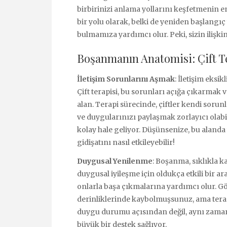
birbirinizi anlama yollarını keşfetmenin en
bir yolu olarak, belki de yeniden başlangı
bulmamıza yardımcı olur. Peki, sizin ilişk
Boşanmanın Anatomisi: Çift Te
İletişim Sorunlarını Aşmak
: İletişim eksik
Çift terapisi, bu sorunları açığa çıkarmak
alan. Terapi sürecinde, çiftler kendi sorun
ve duygularınızı paylaşmak zorlayıcı olabil
kolay hale geliyor. Düşünsenize, bu alanda 
gidişatını nasıl etkileyebilir!
Duygusal Yenilenme
: Boşanma, sıklıkla ka
duygusal iyileşme için oldukça etkili bir ara
onlarla başa çıkmalarına yardımcı olur. 
derinliklerinde kaybolmuşsunuz, ama terapi
duygu durumu açısından değil, aynı zaman
büyük bir destek sağlıyor.