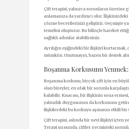
Çift terapisi, yalnızca sorunların üzerine
anlamanıza da yardımcı olur. İlişkinizdek
çözme becerilerinizi geliştirir. Geçmişte
temelini oluşturur. Bu bilinçle hareket etti
sağlıklı adımlar atabilirsiniz.
Ayrılığın eşiğindeki bir ilişkiyi kurtarmak
mümkün. Unutmayın, bazen bir destek almak,
Boşanma Korkusunu Yenmek: Ç
Boşanma korkusu, birçok çift için en büyük 
olan bireyler, en ufak bir sorunla karşıla
kalabilir. Kısacası, bir ilişkinin sona erme
yalnızlık duygusunun da korkusunu getire
ilişkilerdeki bu korkuyu aşmanın etkili bir 
Çift terapisi, aslında bir nevi ilişkiyi içt
Terapi sırasında, çiftler geçmişteki sorunl