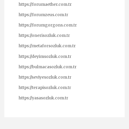
https://forumaether.com.tr
https://forumzeus.com.tr
https://forumgorgons.com.tr
https://onerisozluk.com.tr
https://metaforsozluk.com.tr
https://deyimsozluk.com.tr
https://bulmacasozluk.com.tr
https://seviyesozluk.com.tr
https://terapisozluk.com.tr
https://yasasozluk.com.tr