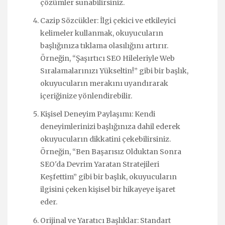
çözümler sunabilirsiniz.
Cazip Sözcükler: İlgi çekici ve etkileyici
kelimeler kullanmak, okuyucuların
başlığınıza tıklama olasılığını artırır.
Örneğin, “Şaşırtıcı SEO Hileleriyle Web
Sıralamalarınızı Yükseltin!” gibi bir başlık,
okuyucuların merakını uyandırarak
içeriğinize yönlendirebilir.
Kişisel Deneyim Paylaşımı: Kendi
deneyimlerinizi başlığınıza dahil ederek
okuyucuların dikkatini çekebilirsiniz.
Örneğin, “Ben Başarısız Olduktan Sonra
SEO'da Devrim Yaratan Stratejileri
Keşfettim” gibi bir başlık, okuyucuların
ilgisini çeken kişisel bir hikayeye işaret
eder.
Orijinal ve Yaratıcı Başlıklar: Standart