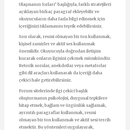
Ulaşmanın Sırları” başlığıyla, farklı stratejileri
açıklayan birkaç paragraf ekleyebilir ve
okuyucuların daha fazla bilgi edinmek için
içeriğinizi tıklamasını teşvik edebilirsiniz.
Son olarak, resmi olmayan bir ton kullanmak,
kişisel zamirler ve aktif ses kullanmak
önemlidir. Okuyucuyla doğrudan iletişim
kurarak onların ilgisini çekmek mümkündür.
Retorik sorular, anekdotlar veya metaforlar
gibi dil araçları kullanarak da içeriği daha
çekici hale getirebilirsiniz.
Forum sitelerinde ilgi çekici başlık
oluşturmanın psikolojisi, duygusal tepkilere
hitap etmek, bağlam ve özgünlük sağlamak,
ayrıntılı paragraflar kullanmak, resmi
olmayan bir ton kullanmak ve aktif sesi tercih
etmektir. Bu yöntemleri uygulayarak,