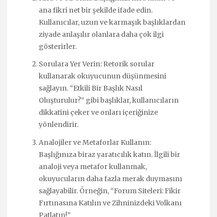
ana fikri net bir şekilde ifade edin.
Kullanıcılar, uzun ve karmaşık başlıklardan
ziyade anlaşılır olanlara daha çok ilgi
gösterirler.
Sorulara Yer Verin: Retorik sorular
kullanarak okuyucunun düşünmesini
sağlayın. “Etkili Bir Başlık Nasıl
Oluşturulur?” gibi başlıklar, kullanıcıların
dikkatini çeker ve onları içeriğinize
yönlendirir.
Analojiler ve Metaforlar Kullanın:
Başlığınıza biraz yaratıcılık katın. İlgili bir
analoji veya metafor kullanmak,
okuyucuların daha fazla merak duymasını
sağlayabilir. Örneğin, “Forum Siteleri: Fikir
Fırtınasına Katılın ve Zihninizdeki Volkanı
Patlatın!”