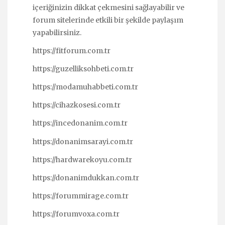
içeriğinizin dikkat çekmesini sağlayabilir ve
forum sitelerinde etkili bir şekilde paylaşım
yapabilirsiniz.
https://fitforum.com.tr
https://guzelliksohbeti.com.tr
https://modamuhabbeti.com.tr
https://cihazkosesi.com.tr
https://incedonanim.com.tr
https://donanimsarayi.com.tr
https://hardwarekoyu.com.tr
https://donanimdukkan.com.tr
https://forummirage.com.tr
https://forumvoxa.com.tr