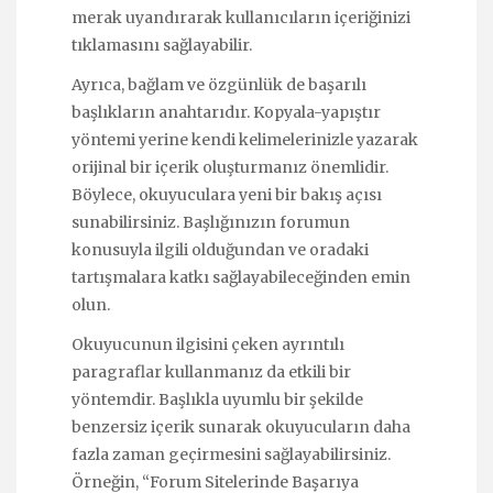
merak uyandırarak kullanıcıların içeriğinizi
tıklamasını sağlayabilir.
Ayrıca, bağlam ve özgünlük de başarılı
başlıkların anahtarıdır. Kopyala-yapıştır
yöntemi yerine kendi kelimelerinizle yazarak
orijinal bir içerik oluşturmanız önemlidir.
Böylece, okuyuculara yeni bir bakış açısı
sunabilirsiniz. Başlığınızın forumun
konusuyla ilgili olduğundan ve oradaki
tartışmalara katkı sağlayabileceğinden emin
olun.
Okuyucunun ilgisini çeken ayrıntılı
paragraflar kullanmanız da etkili bir
yöntemdir. Başlıkla uyumlu bir şekilde
benzersiz içerik sunarak okuyucuların daha
fazla zaman geçirmesini sağlayabilirsiniz.
Örneğin, “Forum Sitelerinde Başarıya