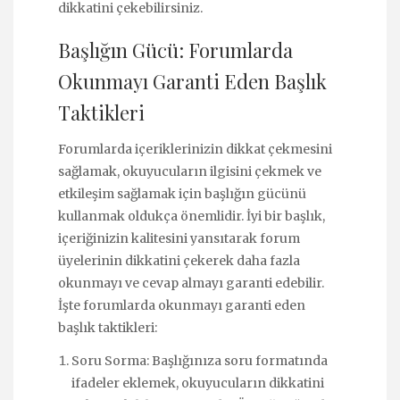
dikkatini çekebilirsiniz.
Başlığın Gücü: Forumlarda
Okunmayı Garanti Eden Başlık
Taktikleri
Forumlarda içeriklerinizin dikkat çekmesini
sağlamak, okuyucuların ilgisini çekmek ve
etkileşim sağlamak için başlığın gücünü
kullanmak oldukça önemlidir. İyi bir başlık,
içeriğinizin kalitesini yansıtarak forum
üyelerinin dikkatini çekerek daha fazla
okunmayı ve cevap almayı garanti edebilir.
İşte forumlarda okunmayı garanti eden
başlık taktikleri:
Soru Sorma: Başlığınıza soru formatında
ifadeler eklemek, okuyucuların dikkatini