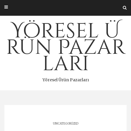
Skip
to
content
Yöresel Ü
rün Pazar
ları
Yöresel Ürün Pazarları
UNCATEGORIZED