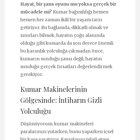
Hayat, bir şans oyunu mu yoksa gerçek bir
mücadele mi?
Kumar bağımlılığı hemen
hemen her zaman ikili bir yaşam tarzı
getiriyor. Bu bağlamda, dikkatli olmak ve
sınırları bilmek, hayatın çoğu alanında
olduğu gibi kumarda da son derece önemli.
bu karanlık yolculuğa çıkmadan önce,
kumarın sunduğu şansı değil, hayatın
sunduğu gerçek fırsatları değerlendirmek
gerekiyor.
Kumar Makinelerinin
Gölgesinde: İntiharın Gizli
Yolculuğu
Düşünüyorum; kumar makineleri
paralarınızı yutarken, bunu yaparken içsel
bir kaos yaratıyor. Kayıplarını telafi etme