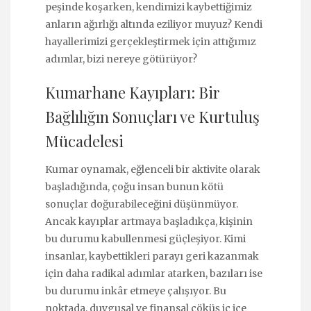
peşinde koşarken, kendimizi kaybettiğimiz
anların ağırlığı altında eziliyor muyuz? Kendi
hayallerimizi gerçekleştirmek için attığımız
adımlar, bizi nereye götürüyor?
Kumarhane Kayıpları: Bir
Bağlılığın Sonuçları ve Kurtuluş
Mücadelesi
Kumar oynamak, eğlenceli bir aktivite olarak
başladığında, çoğu insan bunun kötü
sonuçlar doğurabileceğini düşünmüyor.
Ancak kayıplar artmaya başladıkça, kişinin
bu durumu kabullenmesi güçleşiyor. Kimi
insanlar, kaybettikleri parayı geri kazanmak
için daha radikal adımlar atarken, bazıları ise
bu durumu inkâr etmeye çalışıyor. Bu
noktada, duygusal ve finansal çöküş iç içe