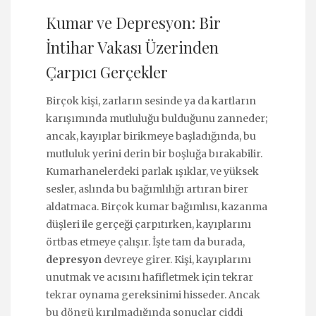
Kumar ve Depresyon: Bir
İntihar Vakası Üzerinden
Çarpıcı Gerçekler
Birçok kişi, zarların sesinde ya da kartların
karışımında mutluluğu bulduğunu zanneder;
ancak, kayıplar birikmeye başladığında, bu
mutluluk yerini derin bir boşluğa bırakabilir.
Kumarhanelerdeki parlak ışıklar, ve yüksek
sesler, aslında bu bağımlılığı artıran birer
aldatmaca. Birçok kumar bağımlısı, kazanma
düşleri ile gerçeği çarpıtırken, kayıplarını
örtbas etmeye çalışır. İşte tam da burada,
depresyon
devreye girer. Kişi, kayıplarını
unutmak ve acısını hafifletmek için tekrar
tekrar oynama gereksinimi hisseder. Ancak
bu döngü kırılmadığında sonuçlar ciddi