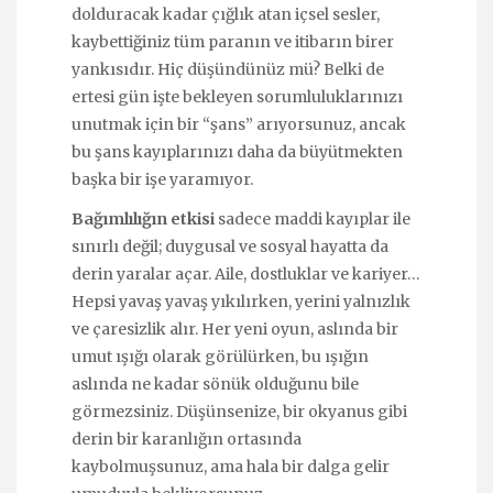
dolduracak kadar çığlık atan içsel sesler,
kaybettiğiniz tüm paranın ve itibarın birer
yankısıdır. Hiç düşündünüz mü? Belki de
ertesi gün işte bekleyen sorumluluklarınızı
unutmak için bir “şans” arıyorsunuz, ancak
bu şans kayıplarınızı daha da büyütmekten
başka bir işe yaramıyor.
Bağımlılığın etkisi
sadece maddi kayıplar ile
sınırlı değil; duygusal ve sosyal hayatta da
derin yaralar açar. Aile, dostluklar ve kariyer…
Hepsi yavaş yavaş yıkılırken, yerini yalnızlık
ve çaresizlik alır. Her yeni oyun, aslında bir
umut ışığı olarak görülürken, bu ışığın
aslında ne kadar sönük olduğunu bile
görmezsiniz. Düşünsenize, bir okyanus gibi
derin bir karanlığın ortasında
kaybolmuşsunuz, ama hala bir dalga gelir