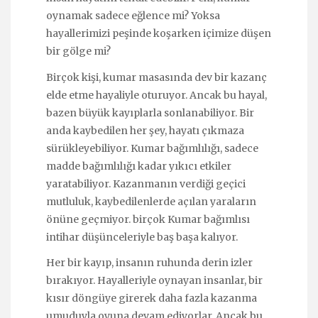
oynamak sadece eğlence mi? Yoksa
hayallerimizi peşinde koşarken içimize düşen
bir gölge mi?
Birçok kişi, kumar masasında dev bir kazanç
elde etme hayaliyle oturuyor. Ancak bu hayal,
bazen büyük kayıplarla sonlanabiliyor. Bir
anda kaybedilen her şey, hayatı çıkmaza
sürükleyebiliyor. Kumar bağımlılığı, sadece
madde bağımlılığı kadar yıkıcı etkiler
yaratabiliyor. Kazanmanın verdiği geçici
mutluluk, kaybedilenlerde açılan yaraların
önüne geçmiyor. birçok Kumar bağımlısı
intihar düşünceleriyle baş başa kalıyor.
Her bir kayıp, insanın ruhunda derin izler
bırakıyor. Hayalleriyle oynayan insanlar, bir
kısır döngüye girerek daha fazla kazanma
umuduyla oyuna devam ediyorlar. Ancak bu