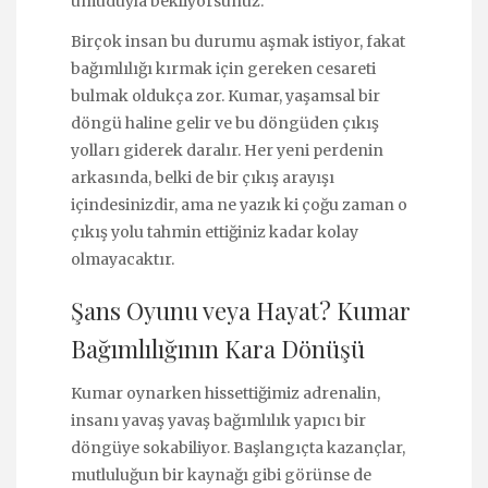
umuduyla bekliyorsunuz.
Birçok insan bu durumu aşmak istiyor, fakat
bağımlılığı kırmak için gereken cesareti
bulmak oldukça zor. Kumar, yaşamsal bir
döngü haline gelir ve bu döngüden çıkış
yolları giderek daralır. Her yeni perdenin
arkasında, belki de bir çıkış arayışı
içindesinizdir, ama ne yazık ki çoğu zaman o
çıkış yolu tahmin ettiğiniz kadar kolay
olmayacaktır.
Şans Oyunu veya Hayat? Kumar
Bağımlılığının Kara Dönüşü
Kumar oynarken hissettiğimiz adrenalin,
insanı yavaş yavaş bağımlılık yapıcı bir
döngüye sokabiliyor. Başlangıçta kazançlar,
mutluluğun bir kaynağı gibi görünse de