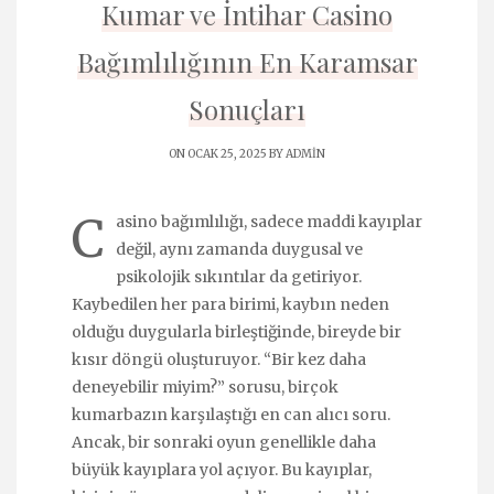
Kumar ve İntihar Casino
Bağımlılığının En Karamsar
Sonuçları
ON OCAK 25, 2025 BY
ADMIN
C
asino bağımlılığı, sadece maddi kayıplar
değil, aynı zamanda duygusal ve
psikolojik sıkıntılar da getiriyor.
Kaybedilen her para birimi, kaybın neden
olduğu duygularla birleştiğinde, bireyde bir
kısır döngü oluşturuyor. “Bir kez daha
deneyebilir miyim?” sorusu, birçok
kumarbazın karşılaştığı en can alıcı soru.
Ancak, bir sonraki oyun genellikle daha
büyük kayıplara yol açıyor. Bu kayıplar,