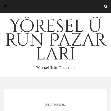
Skip
to
content
Yöresel Ü
rün Pazar
ları
Yöresel Ürün Pazarları
UNCATEGORIZED