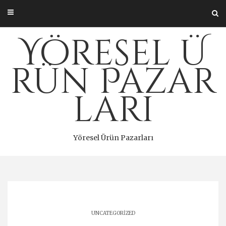
Skip
to
content
Yöresel Ü
rün Pazar
ları
Yöresel Ürün Pazarları
UNCATEGORIZED