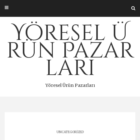
Skip
to
content
Yöresel Ü
rün Pazar
ları
Yöresel Ürün Pazarları
UNCATEGORIZED