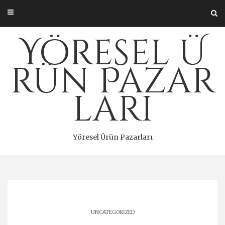
Skip
to
content
Yöresel Ü
rün Pazar
ları
Yöresel Ürün Pazarları
UNCATEGORIZED