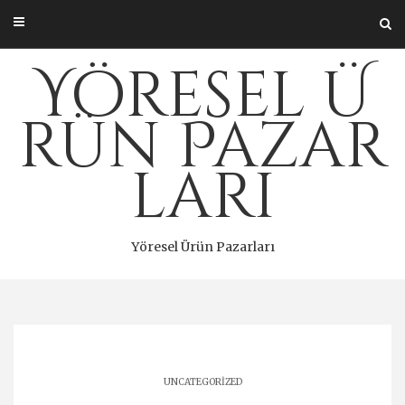
Skip
to
content
Yöresel Ü
rün Pazar
ları
Yöresel Ürün Pazarları
UNCATEGORIZED