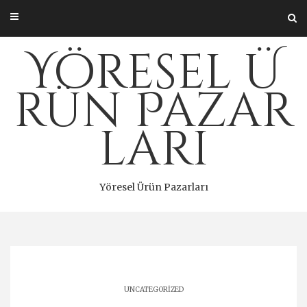
Skip
to
content
Yöresel Ü
rün Pazar
ları
Yöresel Ürün Pazarları
UNCATEGORIZED