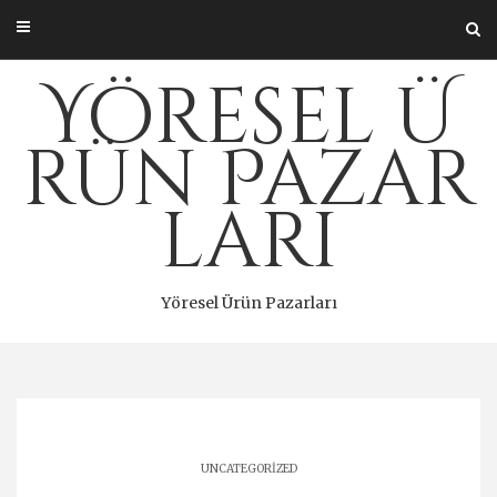
Skip
to
content
Yöresel Ü
rün Pazar
ları
Yöresel Ürün Pazarları
UNCATEGORIZED