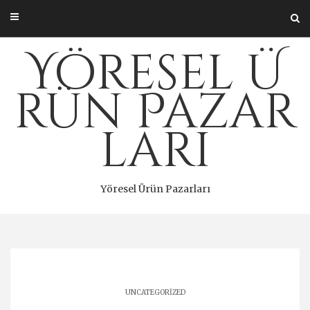
Skip
to
content
Yöresel Ü
rün Pazar
ları
Yöresel Ürün Pazarları
UNCATEGORIZED