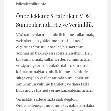
iyileştirebilirsiniz.
Önbellekleme Stratejileri: VDS
Sunucularında Hız ve Verimlilik
VDS sunucularında önbellekleme kullanmak,
web sitenizin yüklenme süresini önemli
ölçüde azaltır. Kullanıcılar, bir sayfanın
açılmasını beklerken sabırsızlanabilir. Hızlı
bir yanıt almak, kullanıcı deneyimini artırır
ve ziyaretçilerin sitenizde daha uzun süre
kalmasını sağlar. Önbellekleme sayesinde,
sıkça erişilen veriler anında sunulabilir. Bu,
sunucunun yükünü hafifletir ve daha fazla
kullanıcıya hizmet verme kapasitesini artırır.
Verimlilik, sadece hızla ilgili değildir.
Önbellekleme, sunucunun kaynaklarını daha