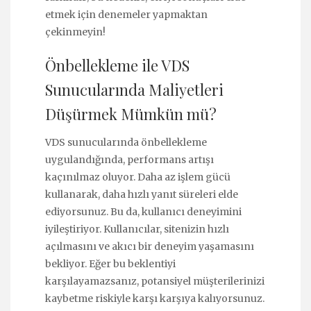
etmek için denemeler yapmaktan
çekinmeyin!
Önbellekleme ile VDS
Sunucularında Maliyetleri
Düşürmek Mümkün mü?
VDS sunucularında önbellekleme
uygulandığında, performans artışı
kaçınılmaz oluyor. Daha az işlem gücü
kullanarak, daha hızlı yanıt süreleri elde
ediyorsunuz. Bu da, kullanıcı deneyimini
iyileştiriyor. Kullanıcılar, sitenizin hızlı
açılmasını ve akıcı bir deneyim yaşamasını
bekliyor. Eğer bu beklentiyi
karşılayamazsanız, potansiyel müşterilerinizi
kaybetme riskiyle karşı karşıya kalıyorsunuz.