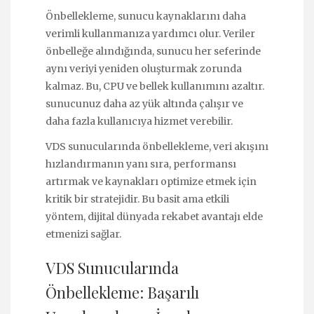
Önbellekleme, sunucu kaynaklarını daha
verimli kullanmanıza yardımcı olur. Veriler
önbelleğe alındığında, sunucu her seferinde
aynı veriyi yeniden oluşturmak zorunda
kalmaz. Bu, CPU ve bellek kullanımını azaltır.
sunucunuz daha az yük altında çalışır ve
daha fazla kullanıcıya hizmet verebilir.
VDS sunucularında önbellekleme, veri akışını
hızlandırmanın yanı sıra, performansı
artırmak ve kaynakları optimize etmek için
kritik bir stratejidir. Bu basit ama etkili
yöntem, dijital dünyada rekabet avantajı elde
etmenizi sağlar.
VDS Sunucularında
Önbellekleme: Başarılı