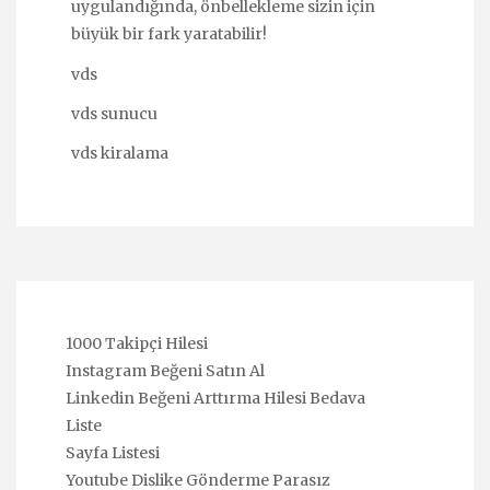
uygulandığında, önbellekleme sizin için
büyük bir fark yaratabilir!
vds
vds sunucu
vds kiralama
1000 Takipçi Hilesi
Instagram Beğeni Satın Al
Linkedin Beğeni Arttırma Hilesi Bedava
Liste
Sayfa Listesi
Youtube Dislike Gönderme Parasız