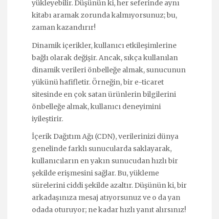
yükleyebilir. Düşünün ki, her seferinde aynı
kitabı aramak zorunda kalmıyorsunuz; bu,
zaman kazandırır!
Dinamik içerikler, kullanıcı etkileşimlerine
bağlı olarak değişir. Ancak, sıkça kullanılan
dinamik verileri önbelleğe almak, sunucunun
yükünü hafifletir. Örneğin, bir e-ticaret
sitesinde en çok satan ürünlerin bilgilerini
önbelleğe almak, kullanıcı deneyimini
iyileştirir.
İçerik Dağıtım Ağı (CDN), verilerinizi dünya
genelinde farklı sunucularda saklayarak,
kullanıcıların en yakın sunucudan hızlı bir
şekilde erişmesini sağlar. Bu, yükleme
sürelerini ciddi şekilde azaltır. Düşünün ki, bir
arkadaşınıza mesaj atıyorsunuz ve o da yan
odada oturuyor; ne kadar hızlı yanıt alırsınız!