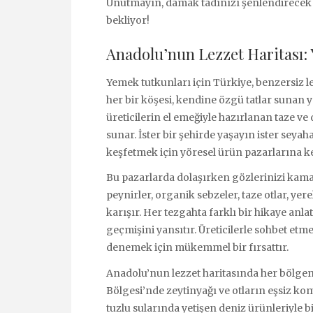
Unutmayın, damak tadınızı şenlendirecek e
bekliyor!
Anadolu’nun Lezzet Haritası: 
Yemek tutkunları için Türkiye, benzersiz l
her bir köşesi, kendine özgü tatlar sunan y
üreticilerin el emeğiyle hazırlanan taze ve
sunar. İster bir şehirde yaşayın ister seyah
keşfetmek için yöresel ürün pazarlarına key
Bu pazarlarda dolaşırken gözlerinizi kamaş
peynirler, organik sebzeler, taze otlar, ye
karışır. Her tezgahta farklı bir hikaye anla
geçmişini yansıtır. Üreticilerle sohbet etme
denemek için mükemmel bir fırsattır.
Anadolu’nun lezzet haritasında her bölgen
Bölgesi’nde zeytinyağı ve otların eşsiz k
tuzlu sularında yetişen deniz ürünleriyle b