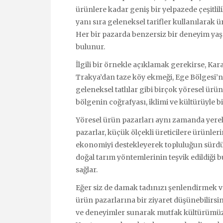
ürünlere kadar geniş bir yelpazede çeşitlili
yanı sıra geleneksel tarifler kullanılarak ür
Her bir pazarda benzersiz bir deneyim yaşa
bulunur.
İlgili bir örnekle açıklamak gerekirse, Ka
Trakya’dan taze köy ekmeği, Ege Bölgesi’
geleneksel tatlılar gibi birçok yöresel ürün
bölgenin coğrafyası, iklimi ve kültürüyle b
Yöresel ürün pazarları aynı zamanda yerel ü
pazarlar, küçük ölçekli üreticilere ürünler
ekonomiyi destekleyerek topluluğun sürdür
doğal tarım yöntemlerinin teşvik edildiği 
sağlar.
Eğer siz de damak tadınızı şenlendirmek ve
ürün pazarlarına bir ziyaret düşünebilirsin
ve deneyimler sunarak mutfak kültürümüzün