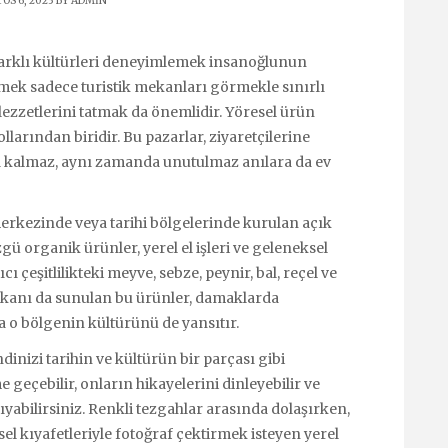
OS 6, 2023 BY
ADMIN
farklı kültürleri deneyimlemek insanoğlunun
tmek sadece turistik mekanları görmekle sınırlı
ezzetlerini tatmak da önemlidir. Yöresel ürün
llarından biridir. Bu pazarlar, ziyaretçilerine
 kalmaz, aynı zamanda unutulmaz anılara da ev
merkezinde veya tarihi bölgelerinde kurulan açık
gü organik ürünler, yerel el işleri ve geleneksel
ıcı çeşitlilikteki meyve, sebze, peynir, bal, reçel ve
 imkanı da sunulan bu ürünler, damaklarda
 o bölgenin kültürünü de yansıtır.
inizi tarihin ve kültürün bir parçası gibi
e geçebilir, onların hikayelerini dinleyebilir ve
abilirsiniz. Renkli tezgahlar arasında dolaşırken,
sel kıyafetleriyle fotoğraf çektirmek isteyen yerel