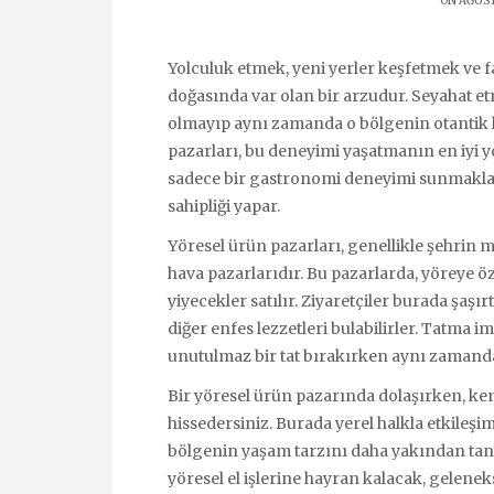
ON AĞUST
Yolculuk etmek, yeni yerler keşfetmek ve 
doğasında var olan bir arzudur. Seyahat e
olmayıp aynı zamanda o bölgenin otantik l
pazarları, bu deneyimi yaşatmanın en iyi yo
sadece bir gastronomi deneyimi sunmakla
sahipliği yapar.
Yöresel ürün pazarları, genellikle şehrin 
hava pazarlarıdır. Bu pazarlarda, yöreye öz
yiyecekler satılır. Ziyaretçiler burada şaşırt
diğer enfes lezzetleri bulabilirler. Tatma
unutulmaz bir tat bırakırken aynı zamanda
Bir yöresel ürün pazarında dolaşırken, kend
hissedersiniz. Burada yerel halkla etkileşim
bölgenin yaşam tarzını daha yakından tanıy
yöresel el işlerine hayran kalacak, gelenek