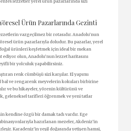
nfes lezzetler yerel ürün pazarlarında sizi
Yöresel Ürün Pazarlarında Gezinti
ezzetlerin vazgeçilmez bir rotasıdır. Anadolu’nun
öresel ürün pazarlarıyla doludur. Bu pazarlar, yerel
 doğal ürünleri keşfetmek için ideal bir mekan
at ediyor olun, Anadolu’nun lezzet haritasını
ifli bir yolculuk yapabilirsiniz.
tıran renk cümbüşü sizi karşılar. El yapımı
rel bal ve rengarenk meyvelerin kokuları birbirine
tılır ve bu hikayeler, yörenin kültürünü ve
k, geleneksel tarifleri öğrenmek ve yeni tatlar
in kendine özgü bir damak tadı vardır. Ege
ombinasyonlarıyla hazırlanan mezeler, Akdeniz’in
irleşir. Karadeniz’in yeşil doğasında yetişen hamsi,