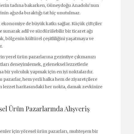
etlerin tadına bakarken, Güneydoğu Anadolu’nun
inin ağızda bıraktığı tat hiç unutulmaz.
 ekonomiye de büyük katkı sağlar. Küçük çiftçiler
e sunarak adil ve sürdürülebilir bir ticaret ağı
k, bölgenin kültürel çeşitliliğini yaşatmaya ve
r.
çin yerel ürün pazarlarına gezintiye çıkmanızı
atları deneyimlemek, geleneksel lezzetlerle
bir yolculuk yapmak için en iyi noktalardır.
bu pazarlar, hem yerli halka hem de ziyaretçilere
 lezzet haritasındaki her nokta, damak zevkinize
esel Ürün Pazarlarında Alışveriş
yenler için yöresel ürün pazarları, muhteşem bir