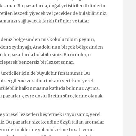
k sunar. Bu pazarlarda, doğal yetiştirilen ürünlerin
etilen lezzetli yiyecek ve içecekler de bulabilirsiniz.
manızı sağlayacak farklı ürünler ve tatlar
radeniz bölgesinden mis kokulu tulum peyniri,
nden zeytinyağı, Anadolu’nun birçok bölgesinden
ü bu pazarlarda bulabilirsiniz. Bu ürünler, o
irleşerek benzersiz bir lezzet sunar.
reticiler için de büyük bir fırsat sunar. Bu
ini sergileme ve satma imkanı verirken, yerel
ülebilir kalkınmasına katkıda bulunur. Ayrıca,
bu pazarlar, çevre dostu üretim süreçlerine olanak
 yöresel lezzetleri keşfetmek istiyorsanız, yerel
iz. Bu pazarlar, size kendine özgü tatlar, aromalar
 derinliklerine yolculuk etme fırsatı verir.