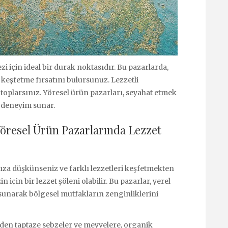
zi için ideal bir durak noktasıdır. Bu pazarlarda,
ı keşfetme fırsatını bulursunuz. Lezzetli
 toplarsınız. Yöresel ürün pazarları, seyahat etmek
r deneyim sunar.
Yöresel Ürün Pazarlarında Lezzet
ıza düşkünseniz ve farklı lezzetleri keşfetmekten
 için bir lezzet şöleni olabilir. Bu pazarlar, yerel
r sunarak bölgesel mutfakların zenginliklerini
rden taptaze sebzeler ve meyvelere, organik