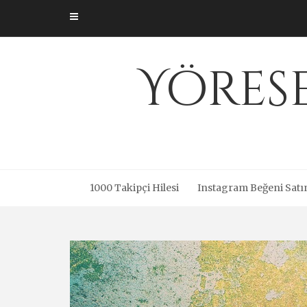
Skip
to
content
Yöres
1000 Takipçi Hilesi
Instagram Beğeni Satı