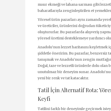
mısır ekmeği ve lahana sarması gibi lezz
baharatlarıyla zenginleştirilen et yemekler
Yöresel ürün pazarları aynı zamanda yerel
ve üreticiler, ürünlerini doğrudan tüketiciy
oluştururlar. Bu pazarlarda alışveriş yapma
yöresel üretimi desteklemeye yardımcı olu
Anadolu’nun lezzet haritasını keşfetmek i
şiddetle öneririm. Bu pazarlar, benzersiz t
tanışmak ve Anadolu’nun zengin mutfağına 
Doğal, taze ve lezzetli ürünlerle dolu olan 
unutulmaz bir deneyim sunar. Anadolu’nun
yeni bir renk ve tat katacaktır.
Tatil İçin Alternatif Rota: Yör
Keyfi
Tatilini farklı bir deneyimle geçirmek iste