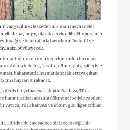
nın vazgeçilmez lezzetlerini sunan meyhaneler
enellikle başlangıç olarak servis edilir. Humus, acılı
eytinyağı ve baharatlarla hazırlanır. Bu hafif ve
dıyla sizi büyüleyecek.
 Türk mutfağının en ünlü yemeklerinden biri olan
lanır. Adana kebabı, şiş köfte, döner gibi çeşitleriyle
roması, baharatlarla harmanlanarak ortaya çıkan
mutfağına hayran bırakacak.
 geniş bir yelpazeye sahiptir. Baklava, Türk
İnce hamur katları arasına dökme şerbetiyle yapılan
dir. Ayrıca, Türk kahvesi ve lokum gibi diğer tatlılar
. Türkiye’de çay, sadece bir içecek değil, bir