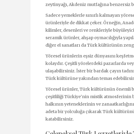
zeytinyağı, Akdeniz mutfağına benzersiz bi
Sadece yemeklerle sınırlı kalmayan yöresel ü
ürünleriyle de dikkat çeker. Örneğin, Ana
kilimler, desenleri ve renkleriyle büyüleyic
seramik ürünler, ahşap oymacılığıyla yapıl
diğer el sanatları da Türk kültürünün ze
Yöresel ürünlerin eşsiz dünyasını keşfetm
kolaydır. Çeşitli yörelerdeki pazarlarda ve
ulaşabilirsiniz. İster bir bardak çayın tadı
Türk kültürüne yakından temas edebilirsin
Yöresel ürünler, Türk kültürünün önemli bi
çeşitliliği Türkiye’nin mistik atmosferinin 
halkının yeteneklerinin ve zanaatkarlığını
adeta bir yolculuğa çıkarak Türk kültürünü
katabilirsiniz.
Geleneksel Türk Lezzetleriyle 