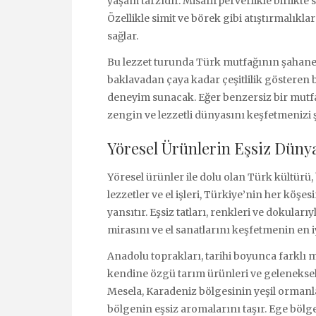
yaşam tarzıdır. Misafirperverlikle birlikte
Özellikle simit ve börek gibi atıştırmalıklar 
sağlar.
Bu lezzet turunda Türk mutfağının şahane t
baklavadan çaya kadar çeşitlilik gösteren 
deneyim sunacak. Eğer benzersiz bir mutf
zengin ve lezzetli dünyasını keşfetmenizi ş
Yöresel Ürünlerin Eşsiz Düny
Yöresel ürünler ile dolu olan Türk kültürü,
lezzetler ve el işleri, Türkiye’nin her köşes
yansıtır. Eşsiz tatları, renkleri ve dokular
mirasını ve el sanatlarını keşfetmenin en i
Anadolu toprakları, tarihi boyunca farklı 
kendine özgü tarım ürünleri ve geleneksel e
Mesela, Karadeniz bölgesinin yeşil ormanl
bölgenin eşsiz aromalarını taşır. Ege bölg