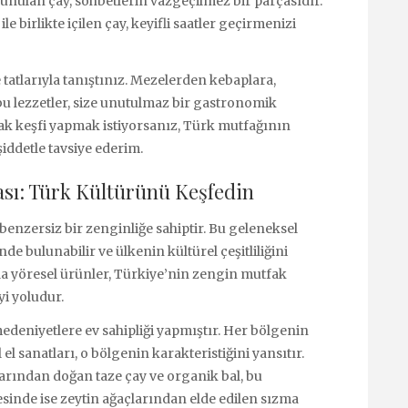
 sunulan çay, sohbetlerin vazgeçilmez bir parçasıdır.
ile birlikte içilen çay, keyifli saatler geçirmenizi
atlarıyla tanıştınız. Mezelerden kebaplara,
bu lezzetler, size unutulmaz bir gastronomik
ak keşfi yapmak istiyorsanız, Türk mutfağının
iddetle tavsiye ederim.
ası: Türk Kültürünü Keşfedin
 benzersiz bir zenginliğe sahiptir. Bu geleneksel
inde bulunabilir ve ülkenin kültürel çeşitliliğini
ıyla yöresel ürünler, Türkiye’nin zengin mutfak
yi yoludur.
medeniyetlere ev sahipliği yapmıştır. Her bölgenin
l sanatları, o bölgenin karakteristiğini yansıtır.
arından doğan taze çay ve organik bal, bu
esinde ise zeytin ağaçlarından elde edilen sızma