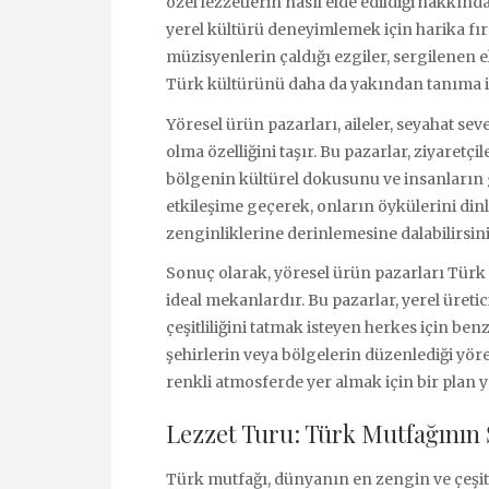
özel lezzetlerin nasıl elde edildiği hakkında 
yerel kültürü deneyimlemek için harika fır
müzisyenlerin çaldığı ezgiler, sergilenen el
Türk kültürünü daha da yakından tanıma im
Yöresel ürün pazarları, aileler, seyahat s
olma özelliğini taşır. Bu pazarlar, ziyaretçi
bölgenin kültürel dokusunu ve insanların g
etkileşime geçerek, onların öykülerini dinle
zenginliklerine derinlemesine dalabilirsini
Sonuç olarak, yöresel ürün pazarları Türk 
ideal mekanlardır. Bu pazarlar, yerel üreti
çeşitliliğini tatmak isteyen herkes için be
şehirlerin veya bölgelerin düzenlediği yöre
renkli atmosferde yer almak için bir plan
Lezzet Turu: Türk Mutfağının 
Türk mutfağı, dünyanın en zengin ve çeşitl