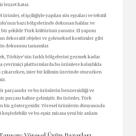
r lezzet katar.
rünler, el işçiliğiyle yapılan süs eşyaları ve tekstil
dolu’nun bazı bölgelerinde dokunan halılar ve
i bir şekilde Türk kültürünü yansıtır. El yapımı
an dekoratif objeler ve geleneksel kostümler gibi
ngin dokusunu tamamlar.
ek, Türkiye’nin farklı bölgelerini gezmek kadar
ya çevrimiçi platformlarda bu ürünlere kolaylıkla
nı çıkarırken, ister bir kilimin üzerinde otururken
iz.
r parçasıdır ve bu ürünlerin benzersizliği ve
bir parçası haline gelmiştir. Bu ürünler, Türk
n bir göstergesidir. Yöresel ürünlerin dünyasında
 keşfedebilir ve bu eşsiz mirasa yeni bir anlam
Tanışın: Yöresel Ürün Pazarları