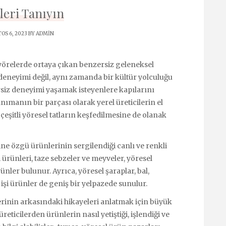
leri Tanıyın
OS 6, 2023 BY
ADMIN
i yörelerde ortaya çıkan benzersiz geleneksel
 deneyimi değil, aynı zamanda bir kültür yolculuğu
rsiz deneyimi yaşamak isteyenlere kapılarını
ımanın bir parçası olarak yerel üreticilerin el
eşitli yöresel tatların keşfedilmesine de olanak
ne özgü ürünlerinin sergilendiği canlı ve renkli
ürünleri, taze sebzeler ve meyveler, yöresel
ünler bulunur. Ayrıca, yöresel şaraplar, bal,
 işi ürünler de geniş bir yelpazede sunulur.
lerinin arkasındaki hikayeleri anlatmak için büyük
üreticilerden ürünlerin nasıl yetiştiği, işlendiği ve