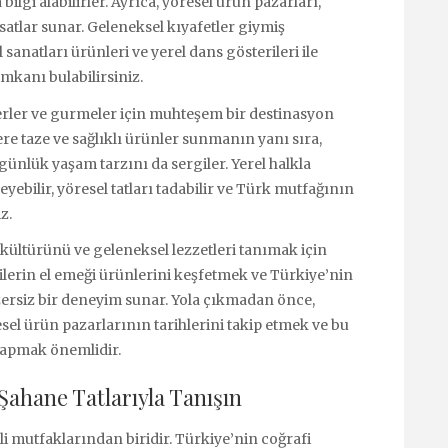
bilgi alabilirler. Ayrıca, yöresel ürün pazarları,
satlar sunar. Geleneksel kıyafetler giymiş
 sanatları ürünleri ve yerel dans gösterileri ile
kanı bulabilirsiniz.
everler ve gurmeler için muhteşem bir destinasyon
lere taze ve sağlıklı ürünler sunmanın yanı sıra,
ünlük yaşam tarzını da sergiler. Yerel halkla
yebilir, yöresel tatları tadabilir ve Türk mutfağının
z.
kültürünü ve geleneksel lezzetleri tanımak için
cilerin el emeği ürünlerini keşfetmek ve Türkiye’nin
nzersiz bir deneyim sunar. Yola çıkmadan önce,
sel ürün pazarlarının tarihlerini takip etmek ve bu
 yapmak önemlidir.
Şahane Tatlarıyla Tanışın
i mutfaklarından biridir. Türkiye’nin coğrafi