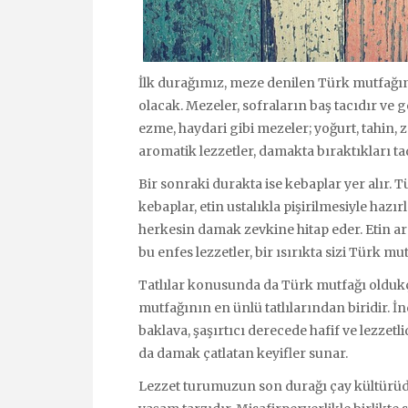
İlk durağımız, meze denilen Türk mutfağı
olacak. Mezeler, sofraların baş tacıdır ve g
ezme, haydari gibi mezeler; yoğurt, tahin, z
aromatik lezzetler, damakta bıraktıkları ta
Bir sonraki durakta ise kebaplar yer alır.
kebaplar, etin ustalıkla pişirilmesiyle hazır
herkesin damak zevkine hitap eder. Etin a
bu enfes lezzetler, bir ısırıkta sizi Türk 
Tatlılar konusunda da Türk mutfağı oldukça
mutfağının en ünlü tatlılarından biridir. 
baklava, şaşırtıcı derecede hafif ve lezzetli
da damak çatlatan keyifler sunar.
Lezzet turumuzun son durağı çay kültürüdür