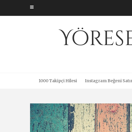
Skip
to
content
Yöres
1000 Takipçi Hilesi
Instagram Beğeni Satı