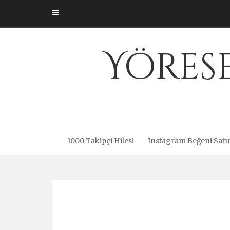
Skip
to
content
Yöres
1000 Takipçi Hilesi
Instagram Beğeni Satı