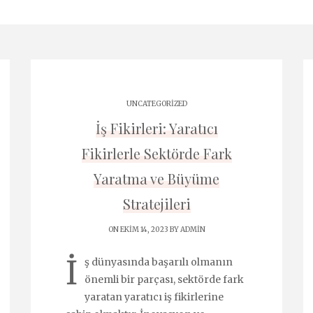
UNCATEGORIZED
İş Fikirleri: Yaratıcı
Fikirlerle Sektörde Fark
Yaratma ve Büyüme
Stratejileri
ON EKIM 14, 2023 BY
ADMIN
İ
ş dünyasında başarılı olmanın
önemli bir parçası, sektörde fark
yaratan yaratıcı iş fikirlerine