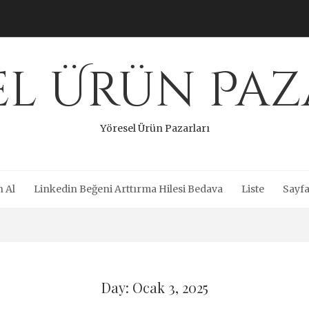
el Ürün Paz
Yöresel Ürün Pazarları
n Al
Linkedin Beğeni Arttırma Hilesi Bedava
Liste
Sayfa
Day: Ocak 3, 2025