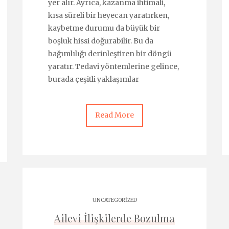
yer alır. Ayrıca, kazanma ihtimali,
kısa süreli bir heyecan yaratırken,
kaybetme durumu da büyük bir
boşluk hissi doğurabilir. Bu da
bağımlılığı derinleştiren bir döngü
yaratır. Tedavi yöntemlerine gelince,
burada çeşitli yaklaşımlar
Read More
UNCATEGORIZED
Ailevi İlişkilerde Bozulma