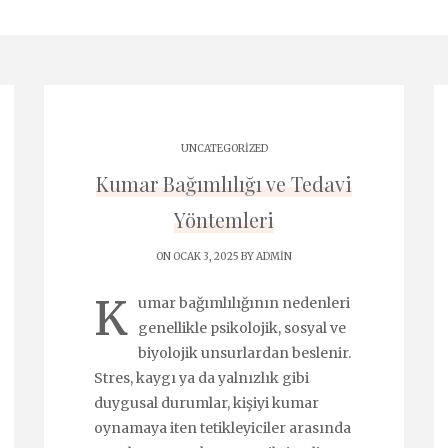
UNCATEGORIZED
Kumar Bağımlılığı ve Tedavi
Yöntemleri
ON OCAK 3, 2025 BY
ADMIN
K
umar bağımlılığının nedenleri
genellikle psikolojik, sosyal ve
biyolojik unsurlardan beslenir.
Stres, kaygı ya da yalnızlık gibi
duygusal durumlar, kişiyi kumar
oynamaya iten tetikleyiciler arasında