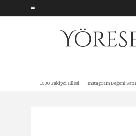
Skip
to
content
Yöres
1000 Takipçi Hilesi
Instagram Beğeni Satı