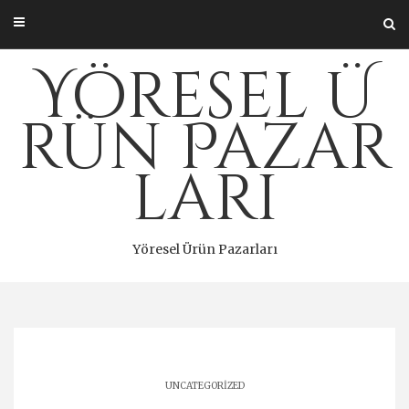
Skip
to
content
Yöresel Ü
rün Pazar
ları
Yöresel Ürün Pazarları
UNCATEGORIZED