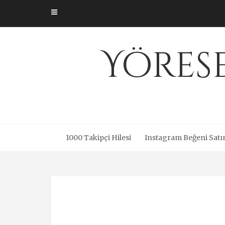
Skip
to
content
Yöres
1000 Takipçi Hilesi
Instagram Beğeni Satı