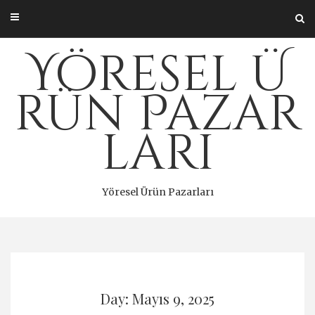
Skip
to
content
Yöresel Ü
rün Pazar
ları
Yöresel Ürün Pazarları
Day: Mayıs 9, 2025