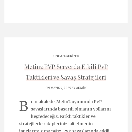
UNCATEGORIZED
Metin2 PVP Serverda Etkili PvP
Taktikleri ve Savaş Stratejileri
ON MAYIS 9, 2025 BY
ADMIN
B
u makalede, Metin2 oyununda PvP
savaşlarında başarılı olmanın yollarını
keşfedeceğiz. Farklı taktikler ve
stratejilerle rakiplerinizi alt etmenin
ipuçlarını sunacağız. PvP savaşlarında etkili