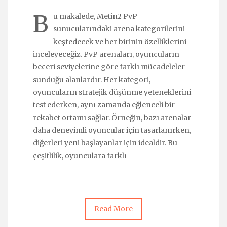
B
u makalede, Metin2 PvP
sunucularındaki arena kategorilerini
keşfedecek ve her birinin özelliklerini
inceleyeceğiz. PvP arenaları, oyuncuların
beceri seviyelerine göre farklı mücadeleler
sunduğu alanlardır. Her kategori,
oyuncuların stratejik düşünme yeteneklerini
test ederken, aynı zamanda eğlenceli bir
rekabet ortamı sağlar. Örneğin, bazı arenalar
daha deneyimli oyuncular için tasarlanırken,
diğerleri yeni başlayanlar için idealdir. Bu
çeşitlilik, oyunculara farklı
Read More