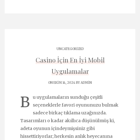
UNCATEGORIZED
Casino İçin En İyi Mobil
Uygulamalar
ON EKIM 14, 2024 BY
ADMIN
B
u uygulamaların sunduğu çeşitli
seçeneklerle favori oyununuzu bulmak
sadece birkaç tıklama uzağınızda.
Tasarımları o kadar akıllıca düşünülmüş ki,
adeta oyunun içindeymişsiniz gibi
hissettiriyorlar; herkesin anlık heyecanına