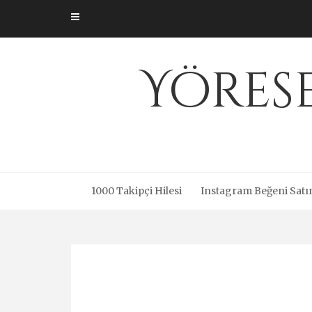
Skip
to
content
Yöres
1000 Takipçi Hilesi
Instagram Beğeni Satı